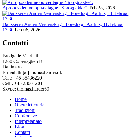
Apropos den netop vedtagne "Sprogpakke".
Feb 28, 2026
Danskere i Anden Verdenskrig - Foredrag i Aarhus, 11. februar,
17.30
Feb 06, 2026
Contatti
Bredgade 51, 4., th.
1260 Copenaghen K
Danimarca
E-mail: th [at] thomasharder.dk
Tel..: +45 35436220
Cell.: +45 23601201
Skype: thomas.harder59
Home
Opere letterarie
Footer
Traduzioni
menu
Conferenze
Interpretariato
Blog
Contatti