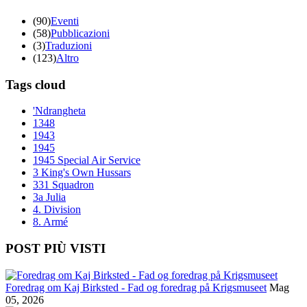
(90)
Eventi
(58)
Pubblicazioni
(3)
Traduzioni
(123)
Altro
Tags cloud
'Ndrangheta
1348
1943
1945
1945 Special Air Service
3 King's Own Hussars
331 Squadron
3a Julia
4. Division
8. Armé
POST PIÙ VISTI
Foredrag om Kaj Birksted - Fad og foredrag på Krigsmuseet
Mag
05, 2026