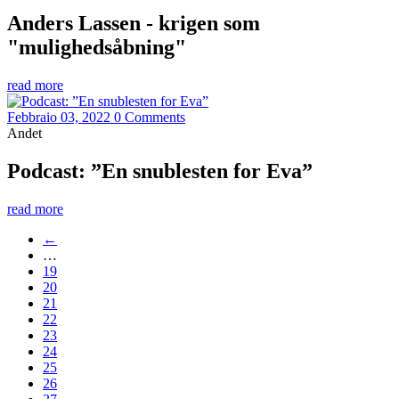
Anders Lassen - krigen som
"mulighedsåbning"
read more
Febbraio 03, 2022
0 Comments
Andet
Podcast: ”En snublesten for Eva”
read more
←
…
19
20
21
22
23
24
25
26