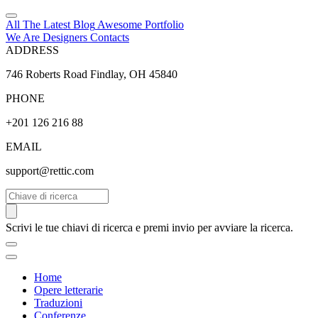
All The Latest
Blog
Awesome
Portfolio
We Are Designers
Contacts
ADDRESS
746 Roberts Road Findlay, OH 45840
PHONE
+201 126 216 88
EMAIL
support@rettic.com
Cerca
Scrivi le tue chiavi di ricerca e premi invio per avviare la ricerca.
Home
Opere letterarie
Traduzioni
Conferenze