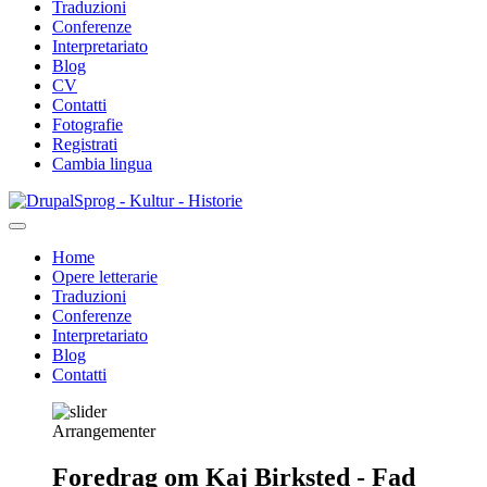
Traduzioni
Conferenze
Interpretariato
Blog
CV
Contatti
Fotografie
Registrati
Cambia lingua
Salta
Sprog - Kultur - Historie
al
contenuto
Home
principale
Opere letterarie
Primær
Traduzioni
navigation
Conferenze
Interpretariato
Blog
Contatti
Arrangementer
Foredrag om Kaj Birksted - Fad