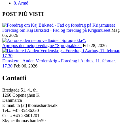
8. Armé
POST PIÙ VISTI
Foredrag om Kaj Birksted - Fad og foredrag på Krigsmuseet
Mag
05, 2026
Apropos den netop vedtagne "Sprogpakke".
Feb 28, 2026
Danskere i Anden Verdenskrig - Foredrag i Aarhus, 11. februar,
17.30
Feb 06, 2026
Contatti
Bredgade 51, 4., th.
1260 Copenaghen K
Danimarca
E-mail: th [at] thomasharder.dk
Tel..: +45 35436220
Cell.: +45 23601201
Skype: thomas.harder59