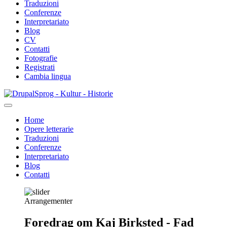
Traduzioni
Conferenze
Interpretariato
Blog
CV
Contatti
Fotografie
Registrati
Cambia lingua
Salta
Sprog - Kultur - Historie
al
contenuto
Home
principale
Opere letterarie
Primær
Traduzioni
navigation
Conferenze
Interpretariato
Blog
Contatti
Arrangementer
Foredrag om Kaj Birksted - Fad