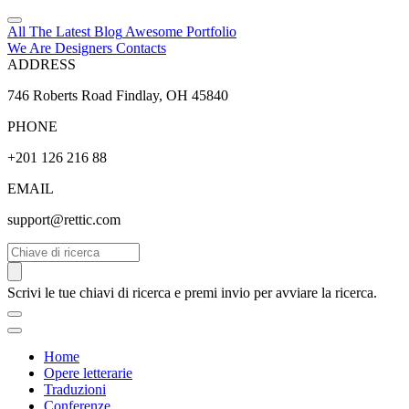
All The Latest
Blog
Awesome
Portfolio
We Are Designers
Contacts
ADDRESS
746 Roberts Road Findlay, OH 45840
PHONE
+201 126 216 88
EMAIL
support@rettic.com
Cerca
Scrivi le tue chiavi di ricerca e premi invio per avviare la ricerca.
Home
Opere letterarie
Traduzioni
Conferenze