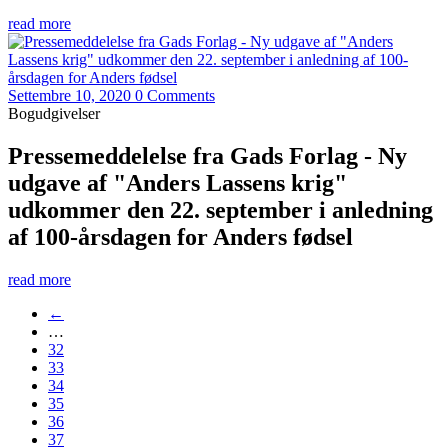
read more
Settembre 10, 2020
0 Comments
Bogudgivelser
Pressemeddelelse fra Gads Forlag - Ny
udgave af "Anders Lassens krig"
udkommer den 22. september i anledning
af 100-årsdagen for Anders fødsel
read more
←
…
32
33
34
35
36
37