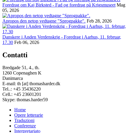
Foredrag om Kaj Birksted - Fad og foredrag på Krigsmuseet
Mag
05, 2026
Apropos den netop vedtagne "Sprogpakke".
Feb 28, 2026
Danskere i Anden Verdenskrig - Foredrag i Aarhus, 11. februar,
17.30
Feb 06, 2026
Contatti
Bredgade 51, 4., th.
1260 Copenaghen K
Danimarca
E-mail: th [at] thomasharder.dk
Tel..: +45 35436220
Cell.: +45 23601201
Skype: thomas.harder59
Home
Opere letterarie
Footer
Traduzioni
menu
Conferenze
Interpretariato