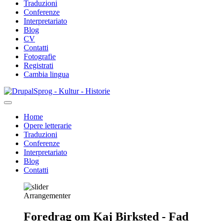
Traduzioni
Conferenze
Interpretariato
Blog
CV
Contatti
Fotografie
Registrati
Cambia lingua
Salta
Sprog - Kultur - Historie
al
contenuto
Home
principale
Opere letterarie
Primær
Traduzioni
navigation
Conferenze
Interpretariato
Blog
Contatti
Arrangementer
Foredrag om Kaj Birksted - Fad