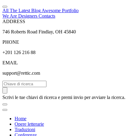
All The Latest
Blog
Awesome
Portfolio
We Are Designers
Contacts
ADDRESS
746 Roberts Road Findlay, OH 45840
PHONE
+201 126 216 88
EMAIL
support@rettic.com
Cerca
Scrivi le tue chiavi di ricerca e premi invio per avviare la ricerca.
Home
Opere letterarie
Traduzioni
Conferenze