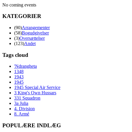
No coming events
KATEGORIER
(90)
Arrangementer
(58)
Bogudgivelser
(3)
Oversættelser
(123)
Andet
Tags cloud
'Ndrangheta
1348
1943
1945
1945 Special Air Service
3 King's Own Hussars
331 Squadron
3a Julia
4. Division
8. Armé
POPULÆRE INDLÆG