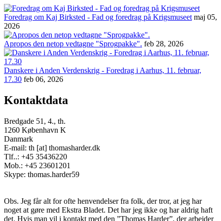
Foredrag om Kaj Birksted - Fad og foredrag på Krigsmuseet
maj 05,
2026
Apropos den netop vedtagne "Sprogpakke".
feb 28, 2026
Danskere i Anden Verdenskrig - Foredrag i Aarhus, 11. februar,
17.30
feb 06, 2026
Kontaktdata
Bredgade 51, 4., th.
1260 København K
Danmark
E-mail: th [at] thomasharder.dk
Tlf..: +45 35436220
Mob.: +45 23601201
Skype: thomas.harder59
Obs. Jeg får alt for ofte henvendelser fra folk, der tror, at jeg har
noget at gøre med Ekstra Bladet. Det har jeg ikke og har aldrig haft
det. Hvis man vil i kontakt med den ”Thomas Harder”, der arbejder