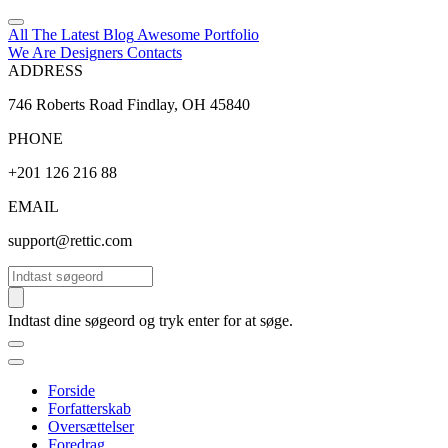
All The Latest
Blog
Awesome
Portfolio
We Are Designers
Contacts
ADDRESS
746 Roberts Road Findlay, OH 45840
PHONE
+201 126 216 88
EMAIL
support@rettic.com
Søg
Indtast dine søgeord og tryk enter for at søge.
Forside
Forfatterskab
Oversættelser
Foredrag