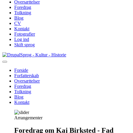
Oversættelser
Foredrag
Tolkning
Blog
CV
Kontakt
Fotografier
Log ind
Skift sprog
Gå
Sprog - Kultur - Historie
til
hovedindhold
Forside
Forfatterskab
Primær
Oversættelser
navigation
Foredrag
Tolkning
Blog
Kontakt
Arrangementer
Foredrag om Kaj Birksted - Fad