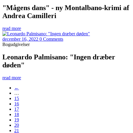
"Mågens dans" - ny Montalbano-krimi af
Andrea Camilleri
read more
december 16, 2022
0 Comments
Bogudgivelser
Leonardo Palmisano: "Ingen dræber
døden"
read more
←
…
15
16
17
18
19
20
21