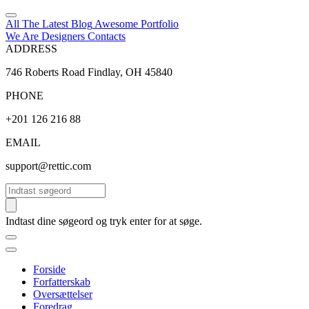
All The Latest
Blog
Awesome
Portfolio
We Are Designers
Contacts
ADDRESS
746 Roberts Road Findlay, OH 45840
PHONE
+201 126 216 88
EMAIL
support@rettic.com
Søg
Indtast dine søgeord og tryk enter for at søge.
Forside
Forfatterskab
Oversættelser
Foredrag