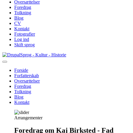
Oversættelser
Foredrag
Tolkning
Blog
CV
Kontakt
Fotografier
Log ind
Skift sprog
Gå
Sprog - Kultur - Historie
til
hovedindhold
Forside
Forfatterskab
Primær
Oversættelser
navigation
Foredrag
Tolkning
Blog
Kontakt
Arrangementer
Foredrag om Kaj Birksted - Fad