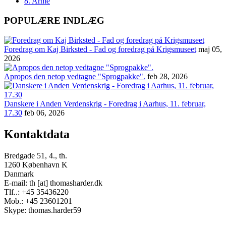
8. Armé
POPULÆRE INDLÆG
Foredrag om Kaj Birksted - Fad og foredrag på Krigsmuseet
maj 05,
2026
Apropos den netop vedtagne "Sprogpakke".
feb 28, 2026
Danskere i Anden Verdenskrig - Foredrag i Aarhus, 11. februar,
17.30
feb 06, 2026
Kontaktdata
Bredgade 51, 4., th.
1260 København K
Danmark
E-mail: th [at] thomasharder.dk
Tlf..: +45 35436220
Mob.: +45 23601201
Skype: thomas.harder59