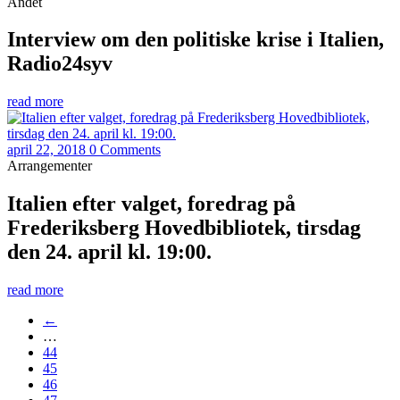
Andet
Interview om den politiske krise i Italien,
Radio24syv
read more
april 22, 2018
0 Comments
Arrangementer
Italien efter valget, foredrag på
Frederiksberg Hovedbibliotek, tirsdag
den 24. april kl. 19:00.
read more
←
…
44
45
46