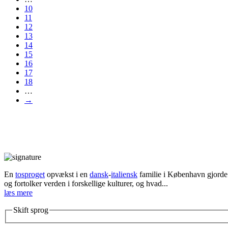
10
11
12
13
14
15
16
17
18
…
→
En
tosproget
opvækst i en
dansk
-
italiensk
familie i København gjorde d
og fortolker verden i forskellige kulturer, og hvad...
læs mere
Skift sprog