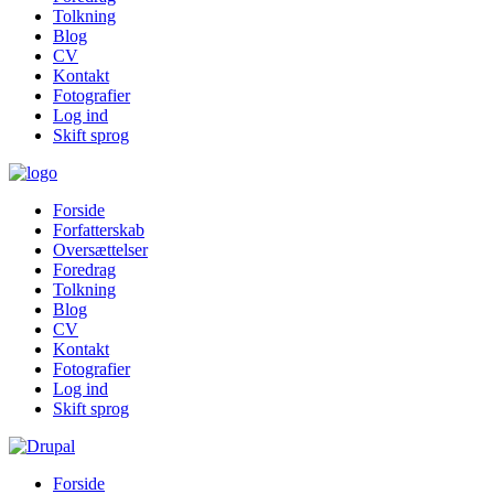
Tolkning
Blog
CV
Kontakt
Fotografier
Log ind
Skift sprog
Forside
Forfatterskab
Oversættelser
Foredrag
Tolkning
Blog
CV
Kontakt
Fotografier
Log ind
Skift sprog
Forside