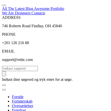
All The Latest
Blog
Awesome
Portfolio
We Are Designers
Contacts
ADDRESS
746 Roberts Road Findlay, OH 45840
PHONE
+201 126 216 88
EMAIL
support@rettic.com
Søg
Indtast dine søgeord og tryk enter for at søge.
Forside
Forfatterskab
Oversættelser
Foredrag