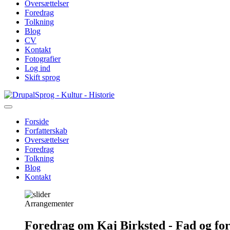
Oversættelser
Foredrag
Tolkning
Blog
CV
Kontakt
Fotografier
Log ind
Skift sprog
Gå
Sprog - Kultur - Historie
til
hovedindhold
Forside
Forfatterskab
Primær
Oversættelser
navigation
Foredrag
Tolkning
Blog
Kontakt
Arrangementer
Foredrag om Kaj Birksted - Fad og fo