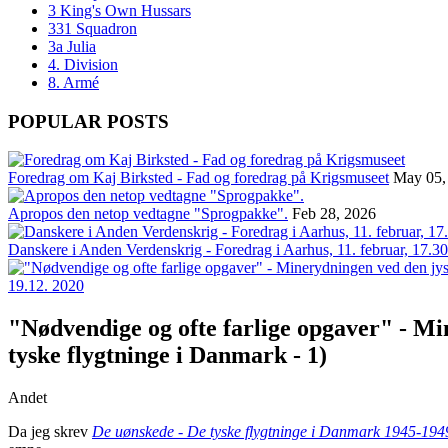
3 King's Own Hussars
331 Squadron
3a Julia
4. Division
8. Armé
POPULAR POSTS
Foredrag om Kaj Birksted - Fad og foredrag på Krigsmuseet
May 05,
Apropos den netop vedtagne "Sprogpakke".
Feb 28, 2026
Danskere i Anden Verdenskrig - Foredrag i Aarhus, 11. februar, 17.30
19.12. 2020
"Nødvendige og ofte farlige opgaver" - Mi
tyske flygtninge i Danmark - 1)
Andet
Da jeg skrev
De uønskede - De tyske flygtninge i Danmark 1945-194