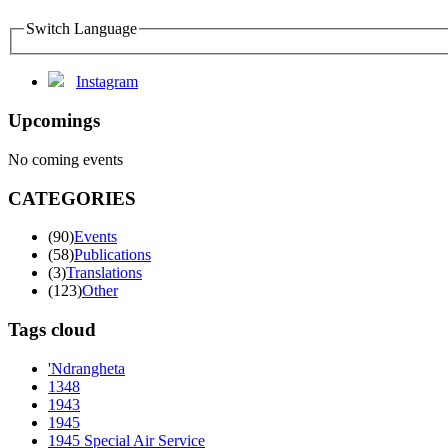
Switch Language
Instagram
Upcomings
No coming events
CATEGORIES
(90)
Events
(58)
Publications
(3)
Translations
(123)
Other
Tags cloud
'Ndrangheta
1348
1943
1945
1945 Special Air Service