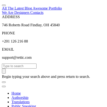
All The Latest
Blog
Awesome
Portfolio
We Are Designers
Contacts
ADDRESS
746 Roberts Road Findlay, OH 45840
PHONE
+201 126 216 88
EMAIL
support@rettic.com
Search
Begin typing your search above and press return to search.
Home
Authorship
Translations
Public Speaking