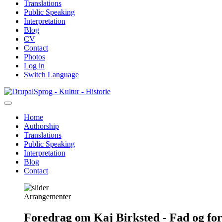
Translations
Public Speaking
Interpretation
Blog
CV
Contact
Photos
Log in
Switch Language
Skip
Sprog - Kultur - Historie
to
main
Home
content
Authorship
Primær
Translations
navigation
Public Speaking
Interpretation
Blog
Contact
Arrangementer
Foredrag om Kaj Birksted - Fad og fo