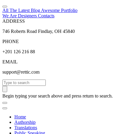
All The Latest
Blog
Awesome
Portfolio
We Are Designers
Contacts
ADDRESS
746 Roberts Road Findlay, OH 45840
PHONE
+201 126 216 88
EMAIL
support@rettic.com
Search
Begin typing your search above and press return to search.
Home
Authorship
Translations
Public Speaking