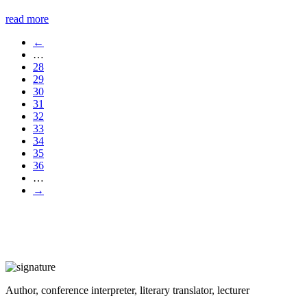
read more
←
…
28
29
30
31
32
33
34
35
36
…
→
Author, conference interpreter, literary translator, lecturer