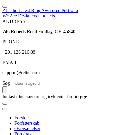
All The Latest
Blog
Awesome
Portfolio
We Are Designers
Contacts
ADDRESS
746 Roberts Road Findlay, OH 45840
PHONE
+201 126 216 88
EMAIL
support@rettic.com
Søg
Indtast dine søgeord og tryk enter for at søge.
Forside
Forfatterskab
Oversættelser
Foredrag