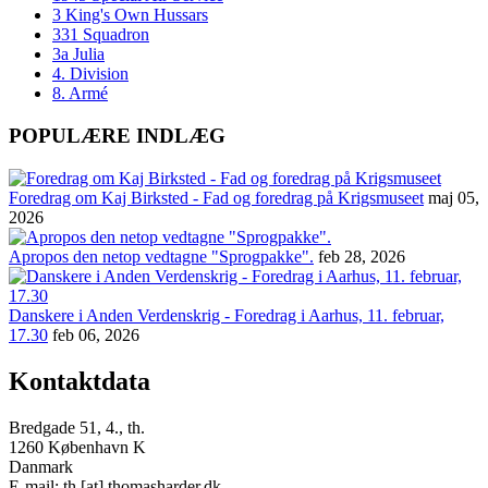
3 King's Own Hussars
331 Squadron
3a Julia
4. Division
8. Armé
POPULÆRE INDLÆG
Foredrag om Kaj Birksted - Fad og foredrag på Krigsmuseet
maj 05,
2026
Apropos den netop vedtagne "Sprogpakke".
feb 28, 2026
Danskere i Anden Verdenskrig - Foredrag i Aarhus, 11. februar,
17.30
feb 06, 2026
Kontaktdata
Bredgade 51, 4., th.
1260 København K
Danmark
E-mail: th [at] thomasharder.dk