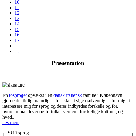
10
11
12
13
14
15
16
17
…
→
Præsentation
En
tosproget
opvækst i en
dansk
-
italiensk
familie i København
gjorde det tidligt naturligt – for ikke at sige nødvendigt – for mig at
interessere mig for sprog og deres indbyrdes forskelle og for,
hvordan man lever og fortolker verden i forskellige kulturer, og
hvad...
læs mere
Skift sprog