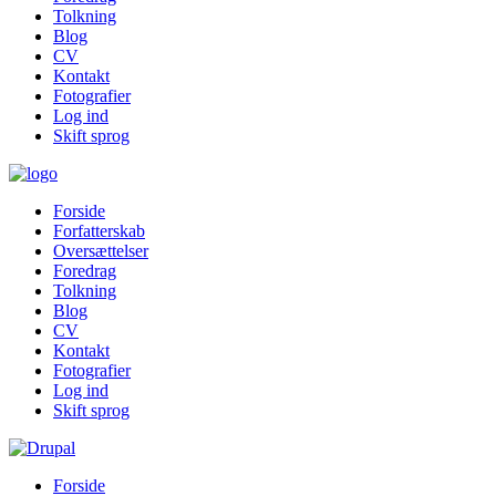
Tolkning
Blog
CV
Kontakt
Fotografier
Log ind
Skift sprog
Forside
Forfatterskab
Oversættelser
Foredrag
Tolkning
Blog
CV
Kontakt
Fotografier
Log ind
Skift sprog
Forside