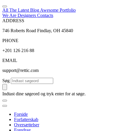
All The Latest
Blog
Awesome
Portfolio
We Are Designers
Contacts
ADDRESS
746 Roberts Road Findlay, OH 45840
PHONE
+201 126 216 88
EMAIL
support@rettic.com
Søg
Indtast dine søgeord og tryk enter for at søge.
Forside
Forfatterskab
Oversættelser
Foredrag