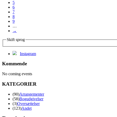
5
6
7
8
9
…
→
Skift sprog
Instagram
Kommende
No coming events
KATEGORIER
(90)
Arrangementer
(58)
Bogudgivelser
(3)
Oversættelser
(123)
Andet