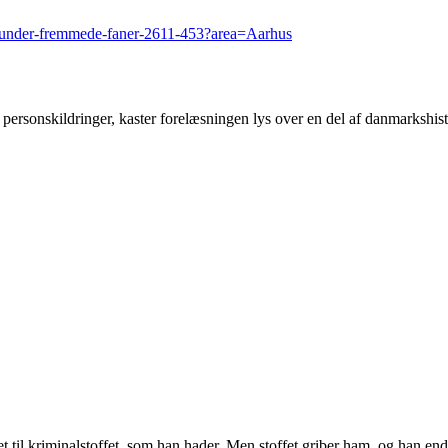
rig-under-fremmede-faner-2611-453?area=Aarhus
 personskildringer, kaster forelæsningen lys over en del af danmarkshis
tet til kriminalstoffet, som han hader. Men stoffet griber ham, og han en