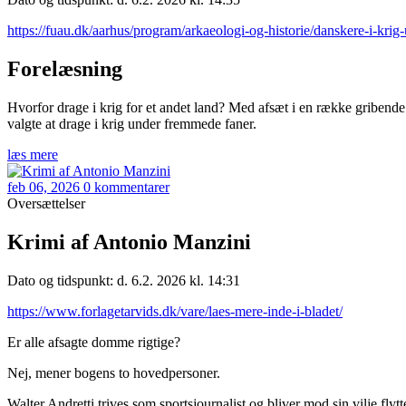
https://fuau.dk/aarhus/program/arkaeologi-og-historie/danskere-i-k
Forelæsning
Hvorfor drage i krig for et andet land? Med afsæt i en række gribende
valgte at drage i krig under fremmede faner.
læs mere
feb 06, 2026
0 kommentarer
Oversættelser
Krimi af Antonio Manzini
Dato og tidspunkt: d. 6.2. 2026 kl. 14:31
https://www.forlagetarvids.dk/vare/laes-mere-inde-i-bladet/
Er alle afsagte domme rigtige?
Nej, mener bogens to hovedpersoner.
Walter Andretti trives som sportsjournalist og bliver mod sin vilje flyt