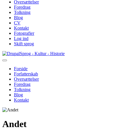
Oversættelser
Foredrag
Tolkning
Blog
CV
Kontakt
Fotografier
Log ind
Skift sprog
Gå
Sprog - Kultur - Historie
til
hovedindhold
Forside
Forfatterskab
Primær
Oversættelser
navigation
Foredrag
Tolkning
Blog
Kontakt
Andet