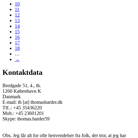
10
11
12
13
14
15
16
17
18
…
→
Kontaktdata
Bredgade 51, 4., th.
1260 København K
Danmark
E-mail: th [at] thomasharder.dk
Tlf..: +45 35436220
Mob.: +45 23601201
Skype: thomas.harder59
Obs. Jeg får alt for ofte henvendelser fra folk, der tror, at jeg har