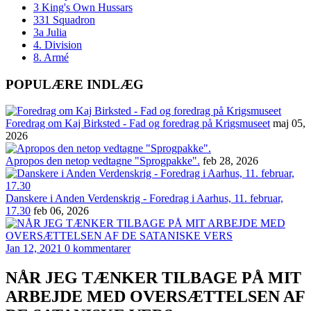
3 King's Own Hussars
331 Squadron
3a Julia
4. Division
8. Armé
POPULÆRE INDLÆG
Foredrag om Kaj Birksted - Fad og foredrag på Krigsmuseet
maj 05,
2026
Apropos den netop vedtagne "Sprogpakke".
feb 28, 2026
Danskere i Anden Verdenskrig - Foredrag i Aarhus, 11. februar,
17.30
feb 06, 2026
Jan 12, 2021
0 kommentarer
NÅR JEG TÆNKER TILBAGE PÅ MIT
ARBEJDE MED OVERSÆTTELSEN AF