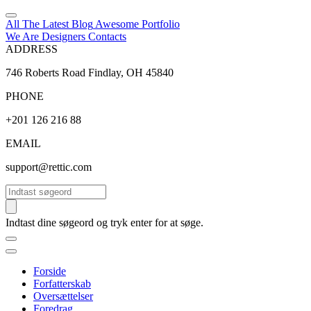
All The Latest
Blog
Awesome
Portfolio
We Are Designers
Contacts
ADDRESS
746 Roberts Road Findlay, OH 45840
PHONE
+201 126 216 88
EMAIL
support@rettic.com
Søg
Indtast dine søgeord og tryk enter for at søge.
Forside
Forfatterskab
Oversættelser
Foredrag