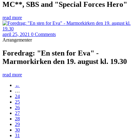
MC**, SBS and "Special Forces Hero"
read more
april 25, 2021
0 Comments
Arrangementer
Foredrag: "En sten for Eva" -
Marmorkirken den 19. august kl. 19.30
read more
←
…
24
25
26
27
28
29
30
31