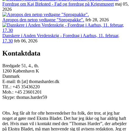
Foredrag om Kaj Birksted - Fad og foredrag på Krigsmuseet
maj 05,
2026
Apropos den netop vedtagne "Sprogpakke".
feb 28, 2026
Danskere i Anden Verdenskrig - Foredrag i Aarhus, 11. februar,
17.30
feb 06, 2026
Kontaktdata
Bredgade 51, 4., th.
1260 København K
Danmark
E-mail: th [at] thomasharder.dk
Tlf..: +45 35436220
Mob.: +45 23601201
Skype: thomas.harder59
Obs. Jeg får alt for ofte henvendelser fra folk, der tror, at jeg har
noget at gøre med Ekstra Bladet. Det har jeg ikke og har aldrig haft
det. Hvis man vil i kontakt med den ”Thomas Harder”, der arbejder
på Ekstra Bladet, må man henvende sig til avisens redaktion. Jeg er