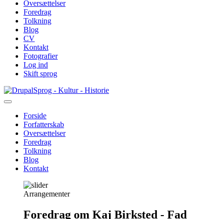
Oversættelser
Foredrag
Tolkning
Blog
CV
Kontakt
Fotografier
Log ind
Skift sprog
Gå
Sprog - Kultur - Historie
til
hovedindhold
Forside
Forfatterskab
Primær
Oversættelser
navigation
Foredrag
Tolkning
Blog
Kontakt
Arrangementer
Foredrag om Kaj Birksted - Fad