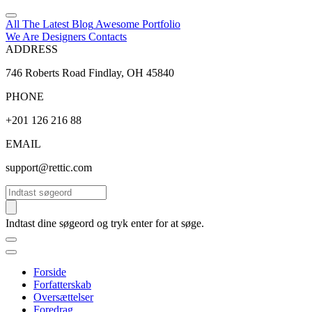
All The Latest
Blog
Awesome
Portfolio
We Are Designers
Contacts
ADDRESS
746 Roberts Road Findlay, OH 45840
PHONE
+201 126 216 88
EMAIL
support@rettic.com
Søg
Indtast dine søgeord og tryk enter for at søge.
Forside
Forfatterskab
Oversættelser
Foredrag