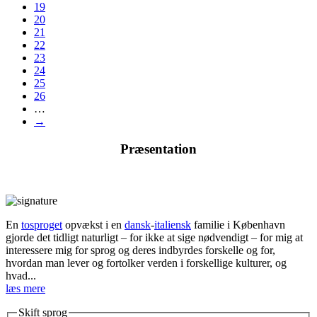
19
20
21
22
23
24
25
26
…
→
Præsentation
En
tosproget
opvækst i en
dansk
-
italiensk
familie i København
gjorde det tidligt naturligt – for ikke at sige nødvendigt – for mig at
interessere mig for sprog og deres indbyrdes forskelle og for,
hvordan man lever og fortolker verden i forskellige kulturer, og
hvad...
læs mere
Skift sprog