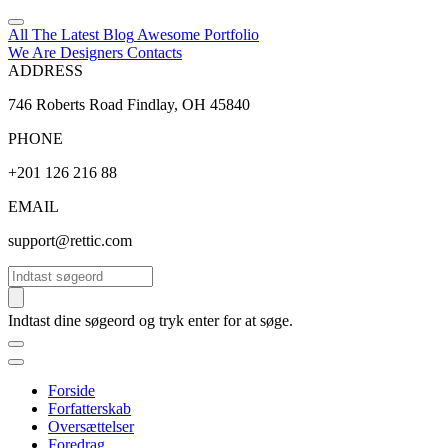
All The Latest
Blog
Awesome
Portfolio
We Are Designers
Contacts
ADDRESS
746 Roberts Road Findlay, OH 45840
PHONE
+201 126 216 88
EMAIL
support@rettic.com
Søg
Indtast dine søgeord og tryk enter for at søge.
Forside
Forfatterskab
Oversættelser
Foredrag