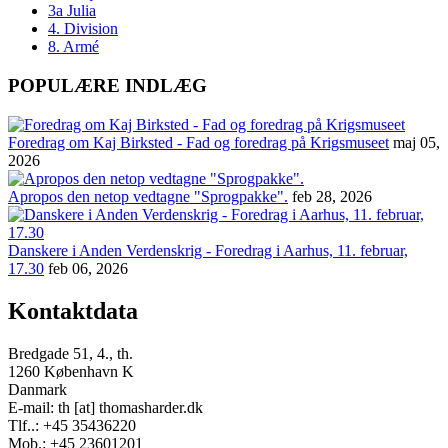
3a Julia
4. Division
8. Armé
POPULÆRE INDLÆG
Foredrag om Kaj Birksted - Fad og foredrag på Krigsmuseet
maj 05,
2026
Apropos den netop vedtagne "Sprogpakke".
feb 28, 2026
Danskere i Anden Verdenskrig - Foredrag i Aarhus, 11. februar,
17.30
feb 06, 2026
Kontaktdata
Bredgade 51, 4., th.
1260 København K
Danmark
E-mail: th [at] thomasharder.dk
Tlf..: +45 35436220
Mob.: +45 23601201