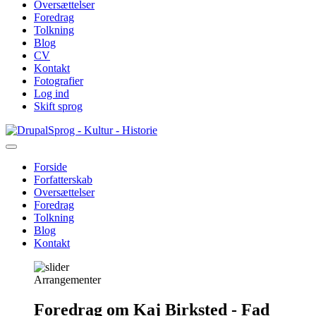
Oversættelser
Foredrag
Tolkning
Blog
CV
Kontakt
Fotografier
Log ind
Skift sprog
Gå
Sprog - Kultur - Historie
til
hovedindhold
Forside
Forfatterskab
Primær
Oversættelser
navigation
Foredrag
Tolkning
Blog
Kontakt
Arrangementer
Foredrag om Kaj Birksted - Fad