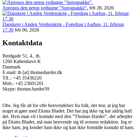
Apropos den netop vedtagne "Sprogpakke".
feb 28, 2026
Danskere i Anden Verdenskrig - Foredrag i Aarhus, 11. februar,
17.30
feb 06, 2026
Kontaktdata
Bredgade 51, 4., th.
1260 København K
Danmark
E-mail: th [at] thomasharder.dk
Tlf..: +45 35436220
Mob.: +45 23601201
Skype: thomas.harder59
Obs. Jeg får alt for ofte henvendelser fra folk, der tror, at jeg har
noget at gøre med Ekstra Bladet. Det har jeg ikke og har aldrig haft
det. Hvis man vil i kontakt med den ”Thomas Harder”, der arbejder
på Ekstra Bladet, må man henvende sig til avisens redaktion. Jeg er
ikke ham, jeg kender ham ikke og kan ikke formidle kontakt til ham.