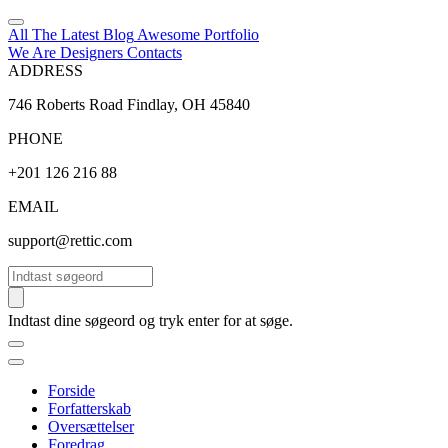
All The Latest
Blog
Awesome
Portfolio
We Are Designers
Contacts
ADDRESS
746 Roberts Road Findlay, OH 45840
PHONE
+201 126 216 88
EMAIL
support@rettic.com
Søg
Indtast dine søgeord og tryk enter for at søge.
Forside
Forfatterskab
Oversættelser
Foredrag