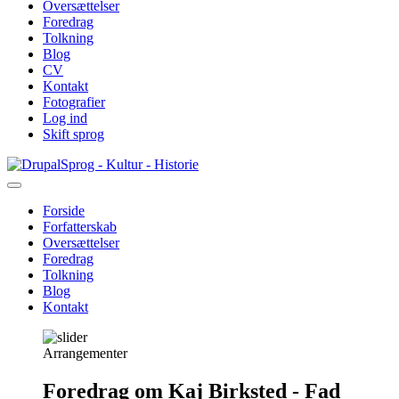
Oversættelser
Foredrag
Tolkning
Blog
CV
Kontakt
Fotografier
Log ind
Skift sprog
Gå
Sprog - Kultur - Historie
til
hovedindhold
Forside
Forfatterskab
Primær
Oversættelser
navigation
Foredrag
Tolkning
Blog
Kontakt
Arrangementer
Foredrag om Kaj Birksted - Fad