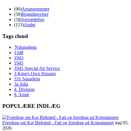
(90)
Arrangementer
(58)
Bogudgivelser
(3)
Oversættelser
(123)
Andet
Tags cloud
'Ndrangheta
1348
1943
1945
1945 Special Air Service
3 King's Own Hussars
331 Squadron
3a Julia
4. Division
8. Armé
POPULÆRE INDLÆG
Foredrag om Kaj Birksted - Fad og foredrag på Krigsmuseet
maj 05,
2026