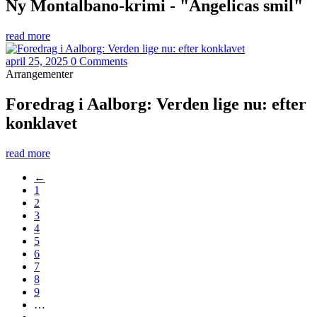
Ny Montalbano-krimi - "Angelicas smil"
read more
april 25, 2025
0 Comments
Arrangementer
Foredrag i Aalborg: Verden lige nu: efter
konklavet
read more
←
1
2
3
4
5
6
7
8
9
…