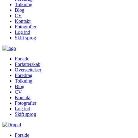
Tolkning
Blog
CV
Kontakt
Fotografier
Log ind
Skift sprog
Forside
Forfatterskab
Oversættelser
Foredrag
Tolkning
Blog
CV
Kontakt
Fotografier
Log ind
Skift sprog
Forside