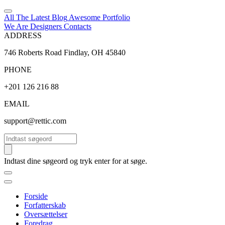
All The Latest
Blog
Awesome
Portfolio
We Are Designers
Contacts
ADDRESS
746 Roberts Road Findlay, OH 45840
PHONE
+201 126 216 88
EMAIL
support@rettic.com
Søg
Indtast dine søgeord og tryk enter for at søge.
Forside
Forfatterskab
Oversættelser
Foredrag