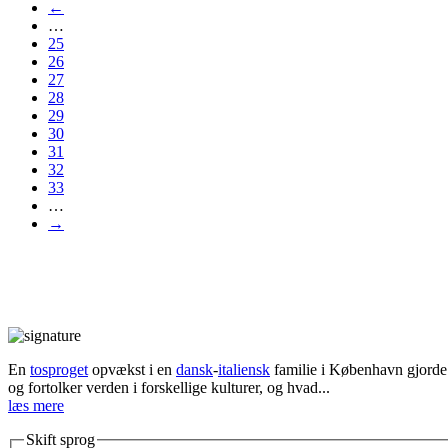
←
…
25
26
27
28
29
30
31
32
33
…
→
En
tosproget
opvækst i en
dansk
-
italiensk
familie i København gjorde d
og fortolker verden i forskellige kulturer, og hvad...
læs mere
Skift sprog