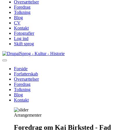
Oversættelser
Foredrag
Tolkning
Blog
CV
Kontakt
Fotografier
Log ind
Skift sprog
Gå
Sprog - Kultur - Historie
til
hovedindhold
Forside
Forfatterskab
Primær
Oversættelser
navigation
Foredrag
Tolkning
Blog
Kontakt
Arrangementer
Foredrag om Kaj Birksted - Fad