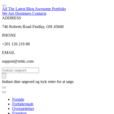
All The Latest
Blog
Awesome
Portfolio
We Are Designers
Contacts
ADDRESS
746 Roberts Road Findlay, OH 45840
PHONE
+201 126 216 88
EMAIL
support@rettic.com
Søg
Indtast dine søgeord og tryk enter for at søge.
Forside
Forfatterskab
Oversættelser
Foredrag