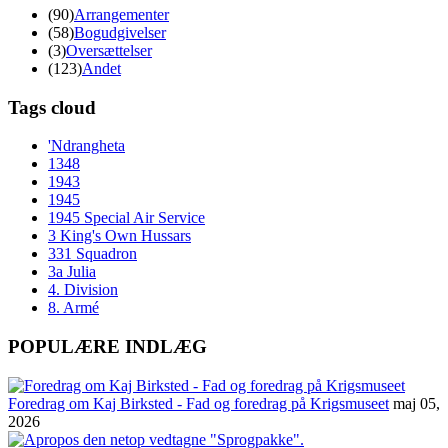
(90)
Arrangementer
(58)
Bogudgivelser
(3)
Oversættelser
(123)
Andet
Tags cloud
'Ndrangheta
1348
1943
1945
1945 Special Air Service
3 King's Own Hussars
331 Squadron
3a Julia
4. Division
8. Armé
POPULÆRE INDLÆG
Foredrag om Kaj Birksted - Fad og foredrag på Krigsmuseet
maj 05,
2026