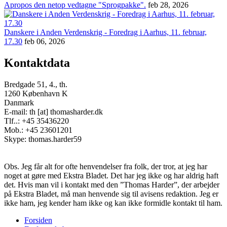
Apropos den netop vedtagne "Sprogpakke".
feb 28, 2026
Danskere i Anden Verdenskrig - Foredrag i Aarhus, 11. februar,
17.30
feb 06, 2026
Kontaktdata
Bredgade 51, 4., th.
1260 København K
Danmark
E-mail: th [at] thomasharder.dk
Tlf..: +45 35436220
Mob.: +45 23601201
Skype: thomas.harder59
Obs. Jeg får alt for ofte henvendelser fra folk, der tror, at jeg har
noget at gøre med Ekstra Bladet. Det har jeg ikke og har aldrig haft
det. Hvis man vil i kontakt med den ”Thomas Harder”, der arbejder
på Ekstra Bladet, må man henvende sig til avisens redaktion. Jeg er
ikke ham, jeg kender ham ikke og kan ikke formidle kontakt til ham.
Forsiden