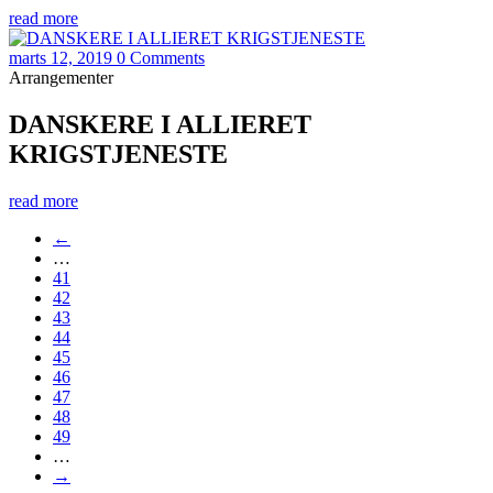
read more
marts 12, 2019
0 Comments
Arrangementer
DANSKERE I ALLIERET
KRIGSTJENESTE
read more
←
…
41
42
43
44
45
46
47
48
49
…
→