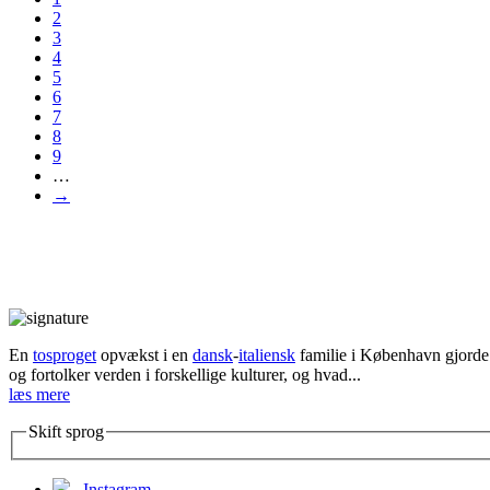
2
3
4
5
6
7
8
9
…
→
En
tosproget
opvækst i en
dansk
-
italiensk
familie i København gjorde d
og fortolker verden i forskellige kulturer, og hvad...
læs mere
Skift sprog
Instagram