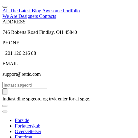
All The Latest
Blog
Awesome
Portfolio
We Are Designers
Contacts
ADDRESS
746 Roberts Road Findlay, OH 45840
PHONE
+201 126 216 88
EMAIL
support@rettic.com
Søg
Indtast dine søgeord og tryk enter for at søge.
Forside
Forfatterskab
Oversættelser
Foredrag