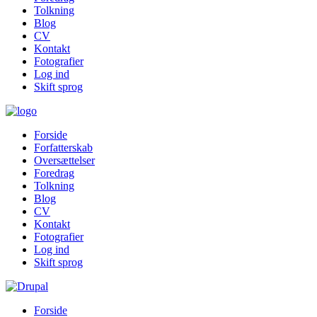
Tolkning
Blog
CV
Kontakt
Fotografier
Log ind
Skift sprog
Forside
Forfatterskab
Oversættelser
Foredrag
Tolkning
Blog
CV
Kontakt
Fotografier
Log ind
Skift sprog
Forside