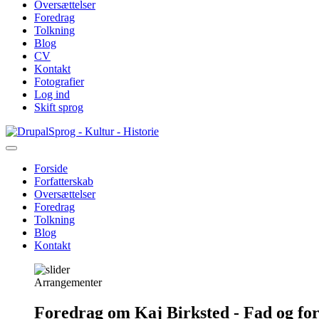
Oversættelser
Foredrag
Tolkning
Blog
CV
Kontakt
Fotografier
Log ind
Skift sprog
Gå
Sprog - Kultur - Historie
til
hovedindhold
Forside
Forfatterskab
Primær
Oversættelser
navigation
Foredrag
Tolkning
Blog
Kontakt
Arrangementer
Foredrag om Kaj Birksted - Fad og fo