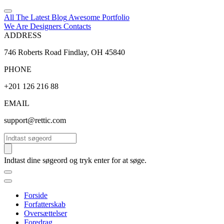
All The Latest
Blog
Awesome
Portfolio
We Are Designers
Contacts
ADDRESS
746 Roberts Road Findlay, OH 45840
PHONE
+201 126 216 88
EMAIL
support@rettic.com
Søg
Indtast dine søgeord og tryk enter for at søge.
Forside
Forfatterskab
Oversættelser
Foredrag