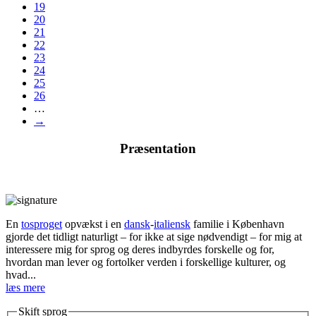
19
20
21
22
23
24
25
26
…
→
Præsentation
En
tosproget
opvækst i en
dansk
-
italiensk
familie i København
gjorde det tidligt naturligt – for ikke at sige nødvendigt – for mig at
interessere mig for sprog og deres indbyrdes forskelle og for,
hvordan man lever og fortolker verden i forskellige kulturer, og
hvad...
læs mere
Skift sprog