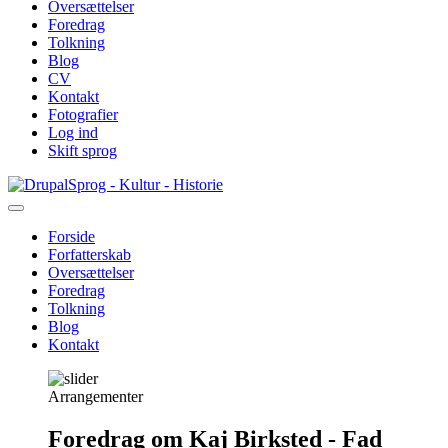
Oversættelser
Foredrag
Tolkning
Blog
CV
Kontakt
Fotografier
Log ind
Skift sprog
Gå
Sprog - Kultur - Historie
til
hovedindhold
Forside
Forfatterskab
Primær
Oversættelser
navigation
Foredrag
Tolkning
Blog
Kontakt
Arrangementer
Foredrag om Kaj Birksted - Fad