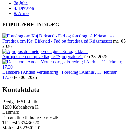
3a Julia
4. Division
8. Armé
POPULÆRE INDLÆG
Foredrag om Kaj Birksted - Fad og foredrag på Krigsmuseet
maj 05,
2026
Apropos den netop vedtagne "Sprogpakke".
feb 28, 2026
Danskere i Anden Verdenskrig - Foredrag i Aarhus, 11. februar,
17.30
feb 06, 2026
Kontaktdata
Bredgade 51, 4., th.
1260 København K
Danmark
E-mail: th [at] thomasharder.dk
Tlf..: +45 35436220
Mob.: +45 23601201